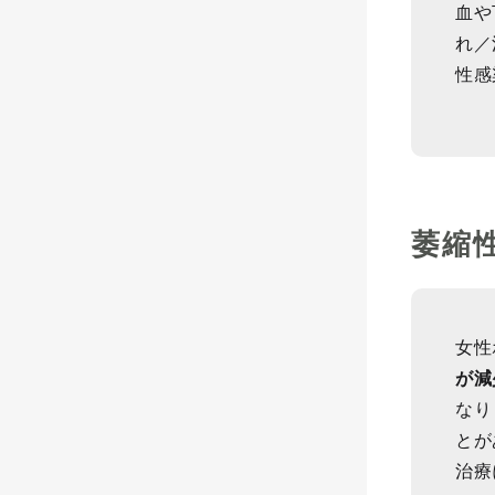
血や
れ／
性感
萎縮
女性
が減
なり
とが
治療