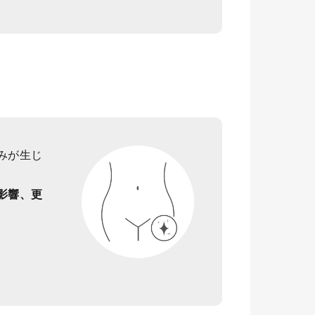
みが生じ
影響、更
。