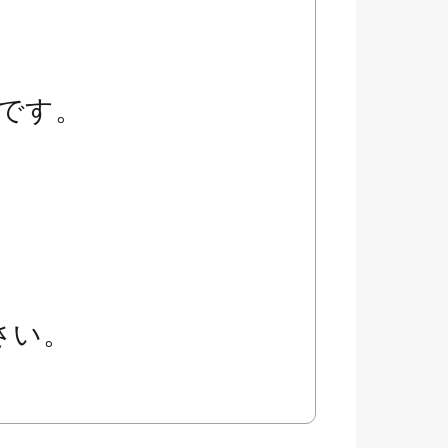
、
です。
、
さい。