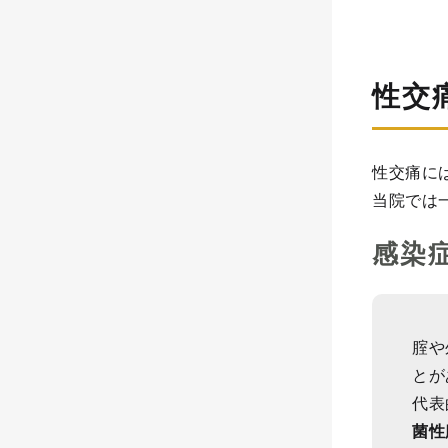
性交
性交痛に
当院では
感染
腟や
とが
代表
菌性