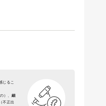
感じるこ
の）、
細
（不正出