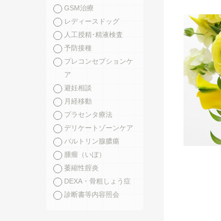
GSM治療
レディースドッグ
人工授精･精液検査
予防接種
プレコンセプションケ
ア
避妊相談
月経移動
プラセンタ療法
デリケートゾーンケア
バルトリン腺膿瘍
腫瘤（いぼ）
萎縮性腟炎
DEXA・骨粗しょう症
診断書等内容照会