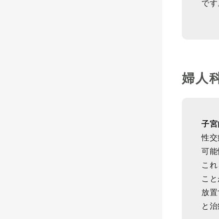
です
婦人
子宮
性交
可能
これ
こと
放置
と治