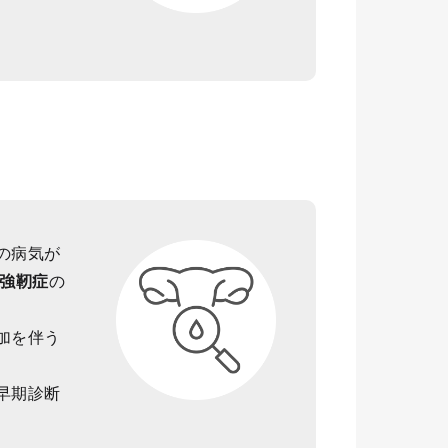
の病気が
強靭症
の
加を伴う
早期診断