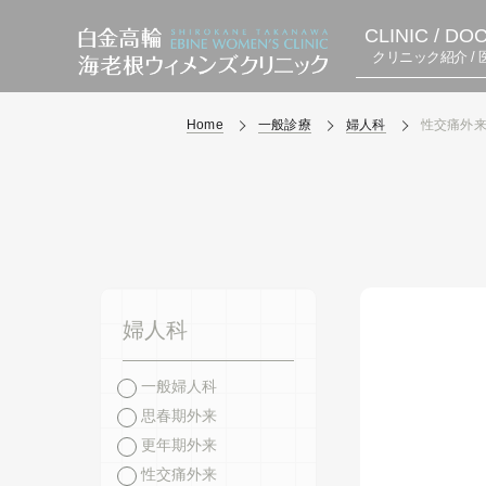
CLINIC / DO
クリニック紹介 / 
Home
一般診療
婦人科
性交痛外
婦人科
一般婦人科
思春期外来
更年期外来
性交痛外来