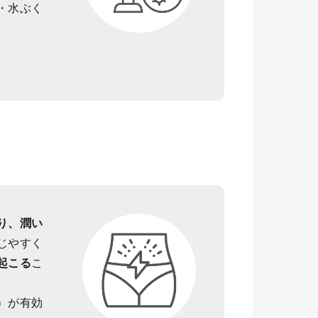
・水ぶく
り、潤い
じやすく
起こる
こ
）が有効