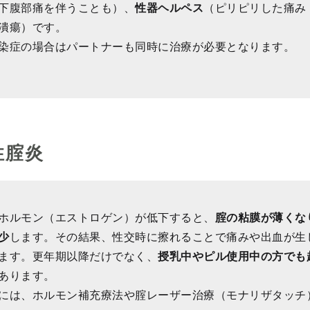
下腹部痛を伴うことも）、
性器ヘルペス
（ピリピリした痛み
潰瘍）です。
染症の場合はパートナーも同時に治療が必要となります。
性腟炎
ホルモン（エストロゲン）が低下すると、
腟の粘膜が薄くな
少
します。その結果、性交時に擦れることで痛みや出血が生
ます。更年期以降だけでなく、
授乳中やピル使用中の方でも
あります。
には、ホルモン補充療法や腟レーザー治療（モナリザタッチ