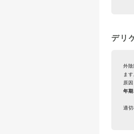
デリ
外陰
ます
原因
年期
適切