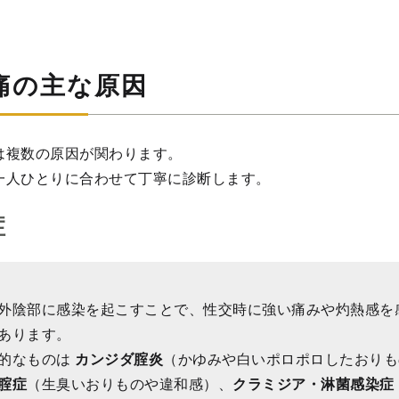
痛の主な原因
は複数の原因が関わります。
一人ひとりに合わせて丁寧に診断します。
症
外陰部に感染を起こすことで、性交時に強い痛みや灼熱感を
あります。
的なものは
カンジダ腟炎
（かゆみや白いポロポロしたおりも
腟症
（生臭いおりものや違和感）、
クラミジア・淋菌感染症