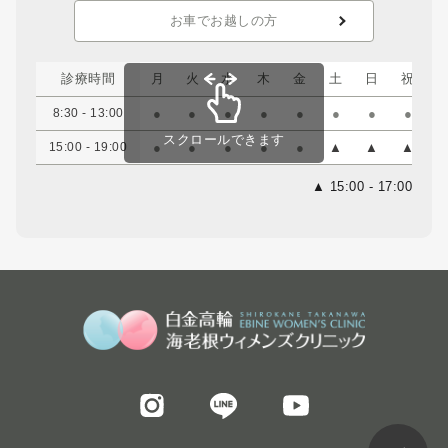
お車でお越しの方
診療時間
月
火
水
木
金
土
日
祝
8:30 - 13:00
●
●
●
●
●
●
●
●
スクロールできます
15:00 - 19:00
●
●
●
●
●
▲
▲
▲
▲ 15:00 - 17:00