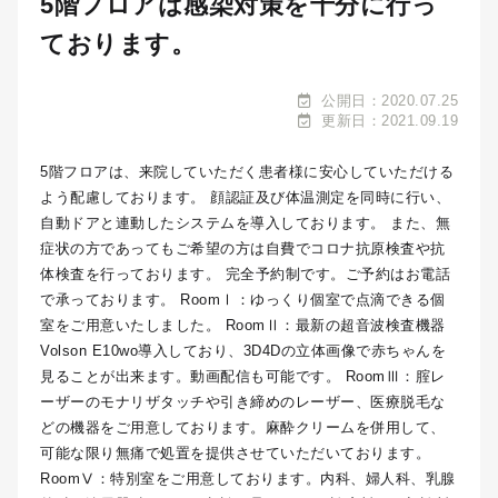
5階フロアは感染対策を十分に行っ
ております。
公開日：2020.07.25
更新日：2021.09.19
5階フロアは、来院していただく患者様に安心していただける
よう配慮しております。 顔認証及び体温測定を同時に行い、
自動ドアと連動したシステムを導入しております。 また、無
症状の方であってもご希望の方は自費でコロナ抗原検査や抗
体検査を行っております。 完全予約制です。ご予約はお電話
で承っております。 RoomⅠ：ゆっくり個室で点滴できる個
室をご用意いたしました。 RoomⅡ：最新の超音波検査機器
Volson E10wo導入しており、3D4Dの立体画像で赤ちゃんを
見ることが出来ます。動画配信も可能です。 RoomⅢ：腟レ
ーザーのモナリザタッチや引き締めのレーザー、医療脱毛な
どの機器をご用意しております。麻酔クリームを併用して、
可能な限り無痛で処置を提供させていただいております。
RoomⅤ：特別室をご用意しております。内科、婦人科、乳腺