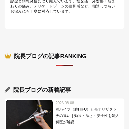
診療と情報発信に取り組んでいます。性交痛、外陰部・腟ま
わりの痛み、デリケートゾーンの違和感など、相談しづらい
お悩みにも丁寧に対応しています。
院長ブログの記事RANKING
院長ブログ
の新着記事
2026.08.08
腟ハイフ（腟HIFU）とモナリザタッ
チの違い｜効果・深さ・安全性を婦人
科医が解説