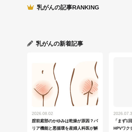
乳がんの記事RANKING
乳がん
の新着記事
2026.08.02
2026.07.
腟前庭部のかゆみは乾燥が原因？バ
「まず1
リア機能と悪循環を産婦人科医が解
HPVワ