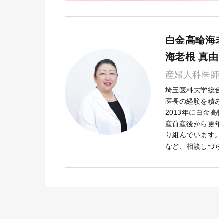
白金高輪海
海老根 真
産婦人科医
埼玉医科大学総
医長の経験を積
2013年に白金
産前産後から更
り組んでいます
など、相談しづ