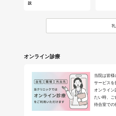
説
乳
オンライン診療
当院は皆様
サービスを
オンライン
たい時、ご
待合室での