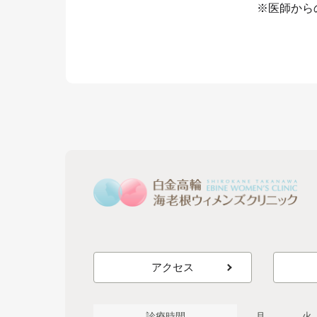
※医師から
アクセス
診療時間
月
火