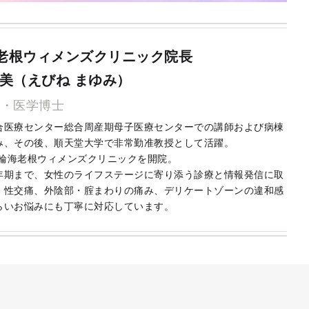
老根ウィメンズクリニック院長
由美（えびね まゆみ）
師・医学博士
合医療センター総合周産期母子医療センターでの講師および病棟
み、その後、順天堂大学で非常勤准教授として活躍。
高輪海老根ウィメンズクリニックを開院。
年期まで、女性のライフステージに寄り添う診療と情報発信に取
。性交痛、外陰部・腟まわりの痛み、デリケートゾーンの違和感
らいお悩みにも丁寧に対応しています。