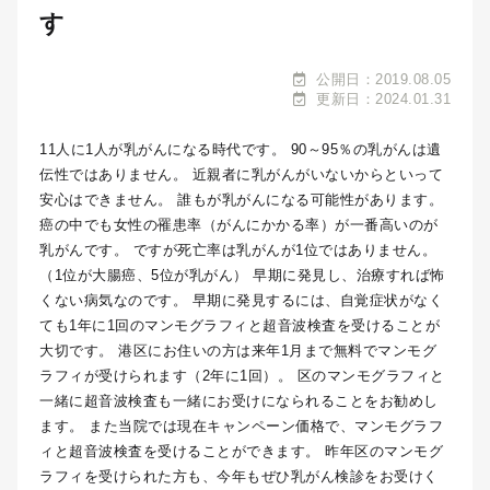
す
公開日：2019.08.05
更新日：2024.01.31
11人に1人が乳がんになる時代です。 90～95％の乳がんは遺
伝性ではありません。 近親者に乳がんがいないからといって
安心はできません。 誰もが乳がんになる可能性があります。
癌の中でも女性の罹患率（がんにかかる率）が一番高いのが
乳がんです。 ですが死亡率は乳がんが1位ではありません。
（1位が大腸癌、5位が乳がん） 早期に発見し、治療すれば怖
くない病気なのです。 早期に発見するには、自覚症状がなく
ても1年に1回のマンモグラフィと超音波検査を受けることが
大切です。 港区にお住いの方は来年1月まで無料でマンモグ
ラフィが受けられます（2年に1回）。 区のマンモグラフィと
一緒に超音波検査も一緒にお受けになられることをお勧めし
ます。 また当院では現在キャンペーン価格で、マンモグラフ
ィと超音波検査を受けることができます。 昨年区のマンモグ
ラフィを受けられた方も、今年もぜひ乳がん検診をお受けく