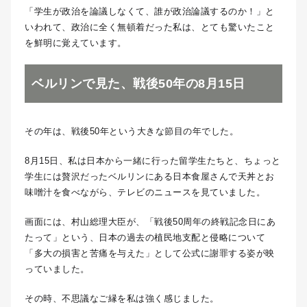
「学生が政治を論議しなくて、誰が政治論議するのか！」と
いわれて、政治に全く無頓着だった私は、とても驚いたこと
を鮮明に覚えています。
ベルリンで見た、戦後50年の8月15日
その年は、戦後50年という大きな節目の年でした。
8月15日、私は日本から一緒に行った留学生たちと、ちょっと
学生には贅沢だったベルリンにある日本食屋さんで天丼とお
味噌汁を食べながら、テレビのニュースを見ていました。
画面には、村山総理大臣が、「戦後50周年の終戦記念日にあ
たって」という、日本の過去の植民地支配と侵略について
「多大の損害と苦痛を与えた」として公式に謝罪する姿が映
っていました。
その時、不思議なご縁を私は強く感じました。