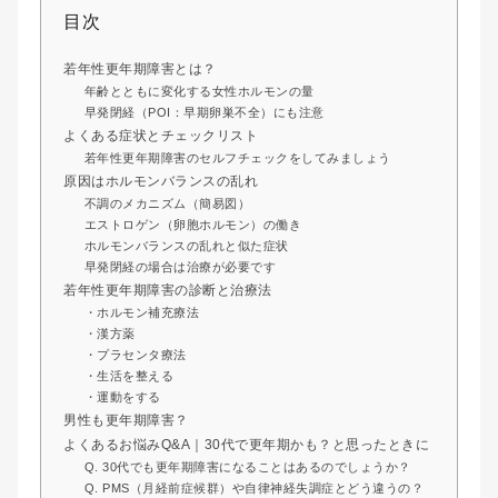
目次
若年性更年期障害とは？
年齢とともに変化する女性ホルモンの量
早発閉経（POI：早期卵巣不全）にも注意
よくある症状とチェックリスト
若年性更年期障害のセルフチェックをしてみましょう
原因はホルモンバランスの乱れ
不調のメカニズム（簡易図）
エストロゲン（卵胞ホルモン）の働き
ホルモンバランスの乱れと似た症状
早発閉経の場合は治療が必要です
若年性更年期障害の診断と治療法
・ホルモン補充療法
・漢方薬
・プラセンタ療法
・生活を整える
・運動をする
男性も更年期障害？
よくあるお悩みQ&A｜30代で更年期かも？と思ったときに
Q. 30代でも更年期障害になることはあるのでしょうか？
Q. PMS（月経前症候群）や自律神経失調症とどう違うの？