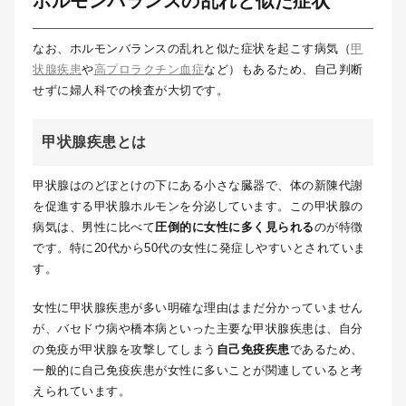
ホルモンバランスの乱れと似た症状
なお、ホルモンバランスの乱れと似た症状を起こす病気（
甲
状腺疾患
や
高プロラクチン血症
など）もあるため、自己判断
せずに婦人科での検査が大切です。
甲状腺疾患とは
甲状腺はのどぼとけの下にある小さな臓器で、体の新陳代謝
を促進する甲状腺ホルモンを分泌しています。この甲状腺の
病気は、男性に比べて
圧倒的に女性に多く見られる
のが特徴
です。特に20代から50代の女性に発症しやすいとされていま
す。
女性に甲状腺疾患が多い明確な理由はまだ分かっていません
が、バセドウ病や橋本病といった主要な甲状腺疾患は、自分
の免疫が甲状腺を攻撃してしまう
自己免疫疾患
であるため、
一般的に自己免疫疾患が女性に多いことが関連していると考
えられています。