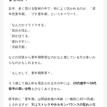
近年、多く受ける取材の中で、特によく訊かれるのが、「若
年性更年期」「プチ更年期」というキーワード。
「なんだかイライラする」
「気分が沈む」
「顔がほてる」
「疲れやすい」
「月経不順」
などの症状から更年期障害なのかなと感じている方が多いか
らなのかもしれません。
「もしかして、更年期障害？」
そう感じて婦人科を受診される方の中には、
20代後半〜30代
前半の若い女性
も少なくありません。
医学的に「更年期」は閉経前後の年齢（一般的に45〜55歳）
とされますが、実は
ストレスやホルモンバランスの乱れ
が原