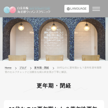
LANGUAGE
Home
ブログ
更年期・閉経
30代なのに更年期かも？若年性更年期障
害のセルフチェックと治療法を婦人科女医が丁寧に解説。
更年期・閉経