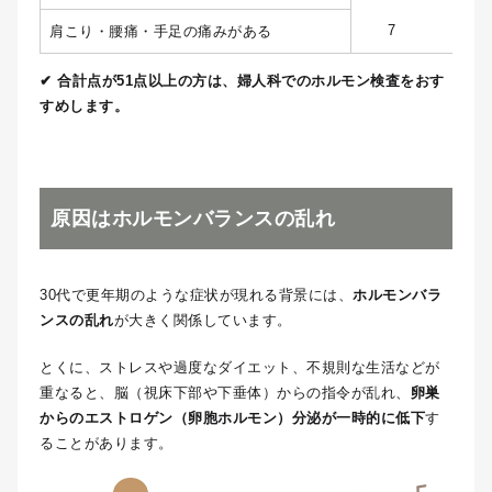
7
5
肩こり・腰痛・手足の痛みがある
✔ 合計点が51点以上の方は、婦人科でのホルモン検査をおす
すめします。
原因はホルモンバランスの乱れ
30代で更年期のような症状が現れる背景には、
ホルモンバラ
ンスの乱れ
が大きく関係しています。
とくに、ストレスや過度なダイエット、不規則な生活などが
重なると、脳（視床下部や下垂体）からの指令が乱れ、
卵巣
からのエストロゲン（卵胞ホルモン）分泌が一時的に低下
す
ることがあります。