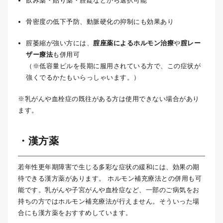
飲み薬・貼り薬・腟錠などから選択可能
骨密度の低下予防、動脈硬化の抑制にも効果あり
腟萎縮が強い方には、
腟座薬によるホルモン治療
や
腟レー
ザー療法
も併用可
（※低容量ピルを長期に服用されている方で、この症状が
強くでるかたもいらっしゃいます。）
※乳がんや血栓症の既往がある方は使用できない場合があり
ます。
・漢方薬
若年性更年期障害で生じる多彩な症状の緩和には、効果の期
待できる漢方薬があります。 ホルモン補充療法との併用も可
能です。乳がんや子宮がんや血栓症など、一部のご病気をお
持ちの方ではホルモン補充療法が行えません。そういった場
合にも漢方薬をおすすめしています。