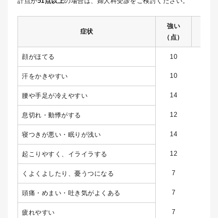
計点が
51点以上
の場合は、婦人科受診をご検討ください。
強い
中く
症状
（点）
（点
顔がほてる
10
6
10
6
汗をかきやすい
14
9
腰や手足が冷えやすい
12
8
息切れ・動悸がする
14
9
寝つきが悪い・眠りが浅い
12
8
起こりやすく、イライラする
7
5
くよくよしたり、憂うつになる
7
5
頭痛・めまい・吐き気がよくある
7
4
疲れやすい