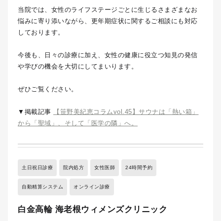
当院では、女性のライフステージごとに生じるさまざまなお
悩みに寄り添いながら、更年期症状に関するご相談にも対応
しております。
今後も、日々の診療に加え、女性の健康に役立つ知見の発信
や学びの機会を大切にしてまいります。
ぜひご覧ください。
▼掲載記事
【笹野美紀恵コラムvol.45】サウナは「熱い箱」
から「聖域」、そして「医学の隣」へ。
土日祝日診療
院内処方
女性医師
24時間予約
自動精算システム
オンライン診療
白金高輪 海老根ウィメンズクリニック