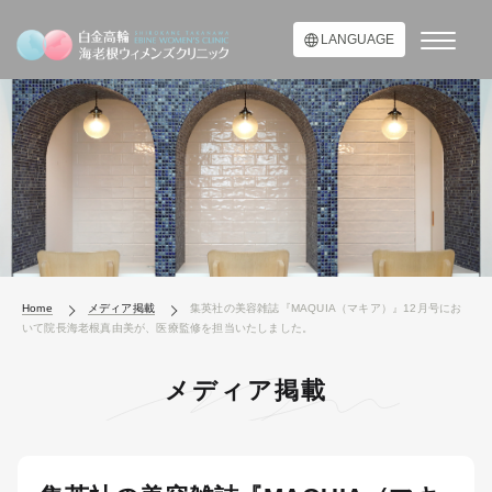
LANGUAGE
Home
メディア掲載
集英社の美容雑誌『MAQUIA（マキア）』12月号にお
いて院長海老根真由美が、医療監修を担当いたしました。
メディア掲載