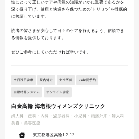
性にとって正しいケアや病気の知識がいかに重要であるかを
深く掘り下げ、健康と快適さを保つための“トリセツ”を徹底的
に検証しています。
読者の皆さまが安心して日々のケアを行えるよう、信頼でき
る情報を提供しております。
ぜひご参考にしていただければ幸いです。
土日祝日診療
院内処方
女性医師
24時間予約
自動精算システム
オンライン診療
白金高輪 海老根ウィメンズクリニック
婦人科・産科・内科・泌尿器科・小児科・頭痛外来・婦人科
美容・美容医療
東京都港区高輪1-2-17