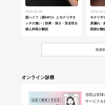
2026.08.08
2026.08.
腟ハイフ（腟HIFU）とモナリザタ
モナリザ
ッチの違い｜効果・深さ・安全性を
尿漏れ・
婦人科医が解説
医師が解
助産
オンライン診療
当院は皆様
サービスを