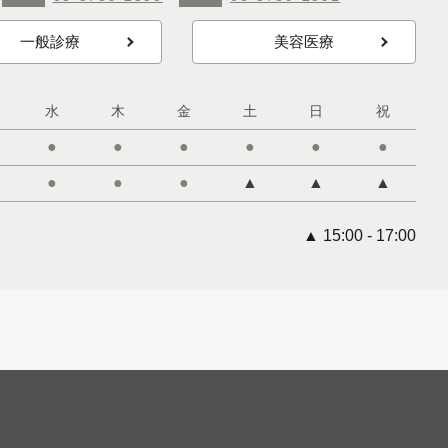
一般診療
美容医療
水
木
金
土
日
祝
●
●
●
●
●
●
●
●
●
▲
▲
▲
▲ 15:00 - 17:00