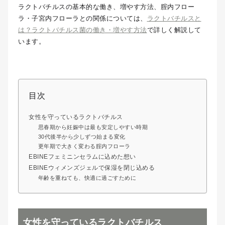
ラクトバチルスの基本的な働き、増やす方法、腟内フロー
ラ・子宮内フローラとの関係については、
ラクトバチルスと
は？ラクトバチルス菌の働き・増やす方法
で詳しく解説して
います。
目次
女性を守っているラクトバチルス
思春期から妊娠中は最も安定しやすい時期
30代後半から少しずつ始まる変化
更年期で大きく変わる腟内フローラ
EBINEフェミニンセラムに込めた想い
EBINEウィメンズジェルで保湿を閉じ込める
年齢を重ねても、快適に過ごすために
女性を守っているラクトバチルス