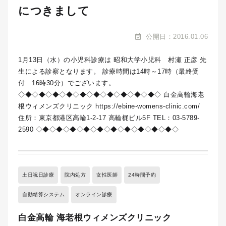
につきまして
公開日：2016.01.06
1月13日（水）の小児科診療は 昭和大学小児科 村瀬 正彦 先
生による診察となります。 診療時間は14時～17時（最終受
付 16時30分）でございます。
◇◆◇◆◇◆◇◆◇◆◇◆◇◆◇◆◇◆◇◆◇ 白金高輪海老
根ウィメンズクリニック https://ebine-womens-clinic.com/
住所：東京都港区高輪1-2-17 高輪梶ビル5F TEL：03-5789-
2590 ◇◆◇◆◇◆◇◆◇◆◇◆◇◆◇◆◇◆◇◆◇
土日祝日診療
院内処方
女性医師
24時間予約
自動精算システム
オンライン診療
白金高輪 海老根ウィメンズクリニック