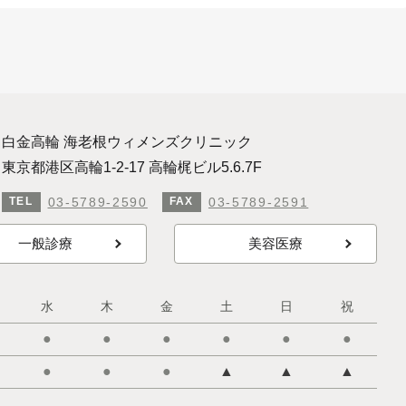
白金高輪 海老根ウィメンズクリニック
東京都港区高輪1-2-17 高輪梶ビル5.6.7F
03-5789-2590
03-5789-2591
TEL
FAX
一般診療
美容医療
水
木
金
土
日
祝
●
●
●
●
●
●
●
●
●
▲
▲
▲