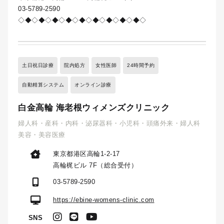
03-5789-2590
◇◆◇◆◇◆◇◆◇◆◇◆◇◆◇◆◇◆◇
土日祝日診療
院内処方
女性医師
24時間予約
自動精算システム
オンライン診療
白金高輪 海老根ウィメンズクリニック
婦人科・産科・内科・泌尿器科・小児科・頭痛外来・婦人科
美容・美容医療
東京都港区高輪1-2-17
高輪梶ビル 7F（総合受付）
03-5789-2590
https://ebine-womens-clinic.com
SNS