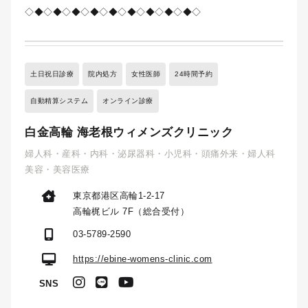
◇◆◇◆◇◆◇◆◇◆◇◆◇◆◇◆◇◆◇
土日祝日診療
院内処方
女性医師
24時間予約
自動精算システム
オンライン診療
白金高輪 海老根ウィメンズクリニック
婦人科・産科・内科・泌尿器科・小児科・頭痛外来・婦人科
美容・美容医療
東京都港区高輪1-2-17
高輪梶ビル 7F（総合受付）
03-5789-2590
https://ebine-womens-clinic.com
SNS