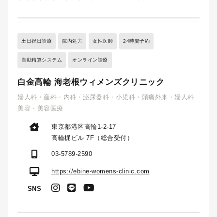
土日祝日診療
院内処方
女性医師
24時間予約
自動精算システム
オンライン診療
白金高輪 海老根ウィメンズクリニック
婦人科・産科・内科・泌尿器科・小児科・頭痛外来・婦人科
美容・美容医療
東京都港区高輪1-2-17
高輪梶ビル 7F（総合受付）
03-5789-2590
https://ebine-womens-clinic.com
SNS