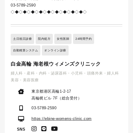
03-5789-2590
◇◆◇◆◇◆◇◆◇◆◇◆◇◆◇◆◇◆◇
土日祝日診療
院内処方
女性医師
24時間予約
自動精算システム
オンライン診療
白金高輪 海老根ウィメンズクリニック
婦人科・産科・内科・泌尿器科・小児科・頭痛外来・婦人科
美容・美容医療
東京都港区高輪1-2-17
高輪梶ビル 7F（総合受付）
03-5789-2590
https://ebine-womens-clinic.com
SNS