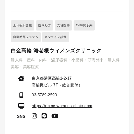
土日祝日診療
院内処方
女性医師
24時間予約
自動精算システム
オンライン診療
白金高輪 海老根ウィメンズクリニック
婦人科・産科・内科・泌尿器科・小児科・頭痛外来・婦人科
美容・美容医療
東京都港区高輪1-2-17
高輪梶ビル 7F（総合受付）
03-5789-2590
https://ebine-womens-clinic.com
SNS