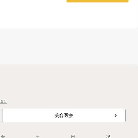
591
美容医療
金
土
日
祝