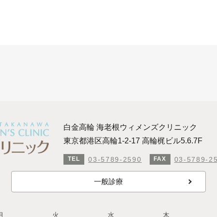
白金高輪 海老根ウィメンズクリニック
東京都港区高輪1-2-17 高輪梶ビル5.6.7F
03-5789-2590
03-5789-2
TEL
FAX
一般診療
月
火
水
木