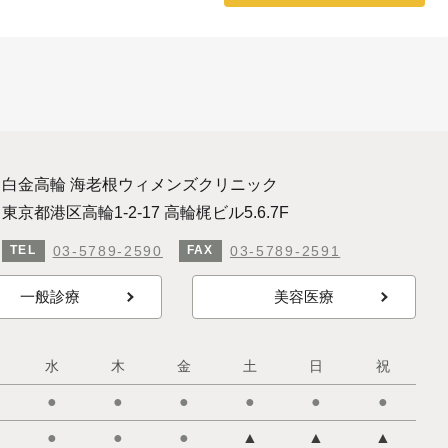
白金高輪 海老根ウィメンズクリニック
東京都港区高輪1-2-17 高輪梶ビル5.6.7F
03-5789-2590
03-5789-2591
TEL
FAX
一般診療
美容医療
水
木
金
土
日
祝
●
●
●
●
●
●
●
●
●
▲
▲
▲