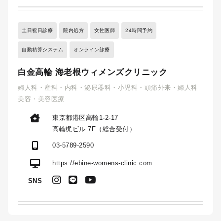
土日祝日診療
院内処方
女性医師
24時間予約
自動精算システム
オンライン診療
白金高輪 海老根ウィメンズクリニック
婦人科・産科・内科・泌尿器科・小児科・頭痛外来・婦人科
美容・美容医療
東京都港区高輪1-2-17
高輪梶ビル 7F（総合受付）
03-5789-2590
https://ebine-womens-clinic.com
SNS