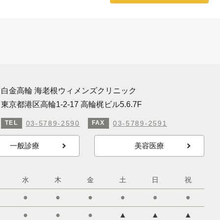
白金高輪 海老根ウィメンズクリニック
東京都港区高輪1-2-17 高輪梶ビル5.6.7F
03-5789-2590
03-5789-2591
TEL
FAX
一般診療
美容医療
水
木
金
土
日
祝
●
●
●
●
●
●
●
●
●
▲
▲
▲