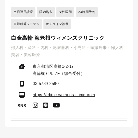
土日祝日診療
院内処方
女性医師
24時間予約
自動精算システム
オンライン診療
白金高輪 海老根ウィメンズクリニック
婦人科・産科・内科・泌尿器科・小児科・頭痛外来・婦人科
美容・美容医療
東京都港区高輪1-2-17
高輪梶ビル 7F（総合受付）
03-5789-2590
https://ebine-womens-clinic.com
SNS