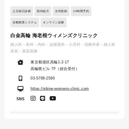
土日祝日診療
院内処方
女性医師
24時間予約
自動精算システム
オンライン診療
白金高輪 海老根ウィメンズクリニック
婦人科・産科・内科・泌尿器科・小児科・頭痛外来・婦人科
美容・美容医療
東京都港区高輪1-2-17
高輪梶ビル 7F（総合受付）
03-5789-2590
https://ebine-womens-clinic.com
SNS