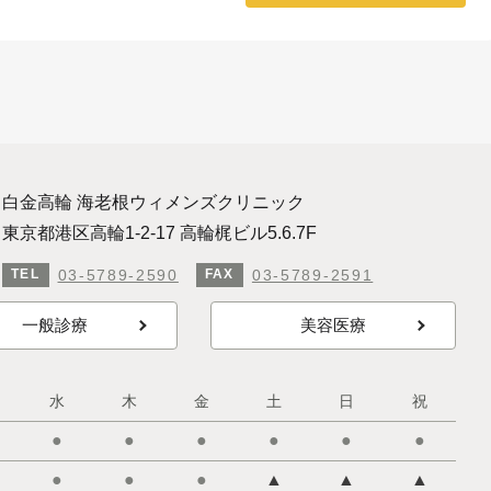
白金高輪 海老根ウィメンズクリニック
東京都港区高輪1-2-17 高輪梶ビル5.6.7F
03-5789-2590
03-5789-2591
TEL
FAX
一般診療
美容医療
水
木
金
土
日
祝
●
●
●
●
●
●
●
●
●
▲
▲
▲