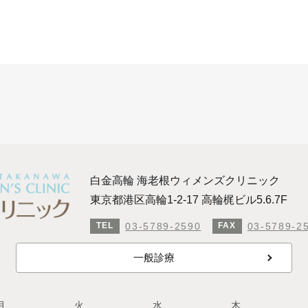
白金高輪 海老根ウィメンズクリニック
東京都港区高輪1-2-17 高輪梶ビル5.6.7F
03-5789-2590
03-5789-2
TEL
FAX
一般診療
月
火
水
木