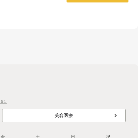
591
美容医療
金
土
日
祝