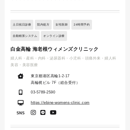
土日祝日診療
院内処方
女性医師
24時間予約
自動精算システム
オンライン診療
白金高輪 海老根ウィメンズクリニック
婦人科・産科・内科・泌尿器科・小児科・頭痛外来・婦人科
美容・美容医療
東京都港区高輪1-2-17
高輪梶ビル 7F（総合受付）
03-5789-2590
https://ebine-womens-clinic.com
SNS