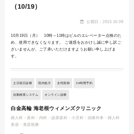
（10/19）
公開日：2015.10.09
10月19日（月） 10時～11時はビルのエレベーター点検のた
め、使用できなくなります。
ご迷惑をおかけし誠に申し訳ご
ざいませんが、ご了承いただけますようお願い申し上げま
す。
土日祝日診療
院内処方
女性医師
24時間予約
自動精算システム
オンライン診療
白金高輪 海老根ウィメンズクリニック
婦人科・産科・内科・泌尿器科・小児科・頭痛外来・婦人科
美容・美容医療