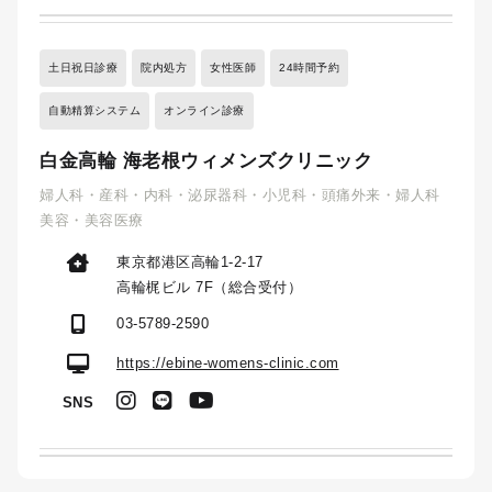
土日祝日診療
院内処方
女性医師
24時間予約
自動精算システム
オンライン診療
白金高輪 海老根ウィメンズクリニック
婦人科・産科・内科・泌尿器科・小児科・頭痛外来・婦人科
美容・美容医療
東京都港区高輪1-2-17
高輪梶ビル 7F（総合受付）
03-5789-2590
https://ebine-womens-clinic.com
SNS