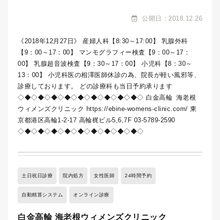
公開日：2018.12.26
《2018年12月27日》 産婦人科【8:30～17:00】 乳腺外科
【9：00～17：00】 マンモグラフィー検査【9：00～17：
00】 乳腺超音波検査【9：30～17：00】 小児科【8：30～
13：00】 小児科医の相澤医師休診の為、院長が軽い風邪等、
診療しております。 どの診療科も当日予約承ります
◇◆◇◆◇◆◇◆◇◆◇◆◇◆◇◆◇◆◇
白金高輪
海老根
ウィメンズクリニック https://ebine-womens-clinic.com/ 東
京都港区高輪1-2-17 高輪梶ビル5,6,7F 03-5789-2590
◇◆◇◆◇◆◇◆◇◆◇◆◇◆◇◆◇◆◇
土日祝日診療
院内処方
女性医師
24時間予約
自動精算システム
オンライン診療
白金高輪 海老根ウィメンズクリニック