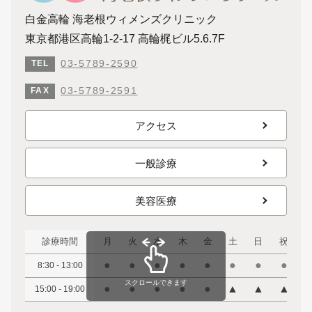
白金高輪 海老根ウィメンズクリニック
東京都港区高輪1-2-17 高輪梶ビル5.6.7F
03-5789-2590
TEL
03-5789-2591
FAX
アクセス
一般診療
美容医療
診療時間
月
火
水
木
金
土
日
祝
●
●
●
●
●
●
●
●
8:30 - 13:00
スクロールできます
●
●
●
●
●
▲
▲
▲
15:00 - 19:00