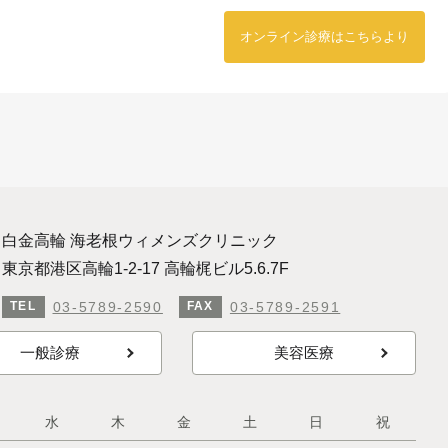
オンライン診療はこちらより
白金高輪 海老根ウィメンズクリニック
東京都港区高輪1-2-17 高輪梶ビル5.6.7F
03-5789-2590
03-5789-2591
TEL
FAX
一般診療
美容医療
水
木
金
土
日
祝