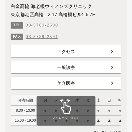
白金高輪 海老根ウィメンズクリニック
東京都港区高輪1-2-17 高輪梶ビル5.6.7F
03-5789-2590
TEL
03-5789-2591
FAX
アクセス
一般診療
美容医療
診療時間
月
火
水
木
金
土
日
祝
●
●
●
●
●
●
●
●
8:30 - 13:00
スクロールできます
●
●
●
●
●
▲
▲
▲
15:00 - 19:00