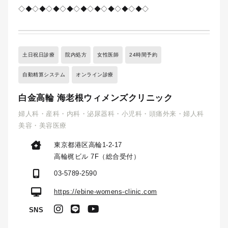
◇◆◇◆◇◆◇◆◇◆◇◆◇◆◇◆◇◆◇
土日祝日診療
院内処方
女性医師
24時間予約
自動精算システム
オンライン診療
白金高輪 海老根ウィメンズクリニック
婦人科・産科・内科・泌尿器科・小児科・頭痛外来・婦人科
美容・美容医療
東京都港区高輪1-2-17
高輪梶ビル 7F（総合受付）
03-5789-2590
https://ebine-womens-clinic.com
SNS