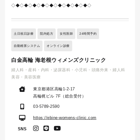
◇◆◇◆◇◆◇◆◇◆◇◆◇◆◇◆◇◆◇
土日祝日診療
院内処方
女性医師
24時間予約
自動精算システム
オンライン診療
白金高輪 海老根ウィメンズクリニック
婦人科・産科・内科・泌尿器科・小児科・頭痛外来・婦人科
美容・美容医療
東京都港区高輪1-2-17
高輪梶ビル 7F（総合受付）
03-5789-2590
https://ebine-womens-clinic.com
SNS