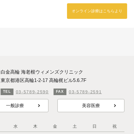
オンライン診療はこちらより
白金高輪 海老根ウィメンズクリニック
東京都港区高輪1-2-17 高輪梶ビル5.6.7F
03-5789-2590
03-5789-2591
TEL
FAX
一般診療
美容医療
水
木
金
土
日
祝