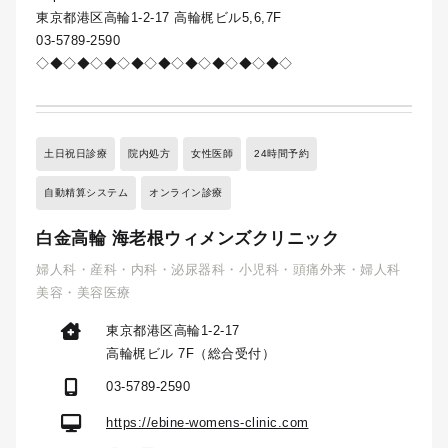
東京都港区高輪1-2-17 高輪梶ビル5,6,7F
03-5789-2590
◇◆◇◆◇◆◇◆◇◆◇◆◇◆◇◆◇◆◇
土日祝日診療
院内処方
女性医師
24時間予約
自動精算システム
オンライン診療
白金高輪 海老根ウィメンズクリニック
婦人科・産科・内科・泌尿器科・小児科・頭痛外来・婦人科
美容・美容医療
東京都港区高輪1-2-17
高輪梶ビル 7F（総合受付）
03-5789-2590
https://ebine-womens-clinic.com