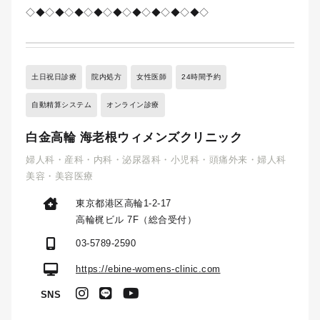
◇◆◇◆◇◆◇◆◇◆◇◆◇◆◇◆◇◆◇
土日祝日診療
院内処方
女性医師
24時間予約
自動精算システム
オンライン診療
白金高輪 海老根ウィメンズクリニック
婦人科・産科・内科・泌尿器科・小児科・頭痛外来・婦人科
美容・美容医療
東京都港区高輪1-2-17
高輪梶ビル 7F（総合受付）
03-5789-2590
https://ebine-womens-clinic.com
SNS