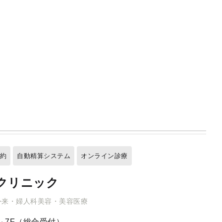
F
予約
自動精算システム
オンライン診療
クリニック
外来・婦人科美容・美容医療
 7F（総合受付）