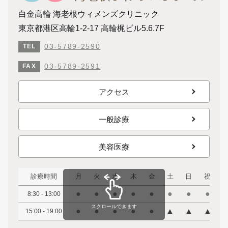
白金高輪 海老根ウィメンズクリニック
東京都港区高輪1-2-17 高輪梶ビル5.6.7F
03-5789-2590
TEL
03-5789-2591
FAX
アクセス
一般診療
美容医療
診療時間
月
火
水
木
金
土
日
祝
●
●
●
●
●
●
●
●
8:30 - 13:00
スクロールできます
●
●
●
●
●
▲
▲
▲
15:00 - 19:00