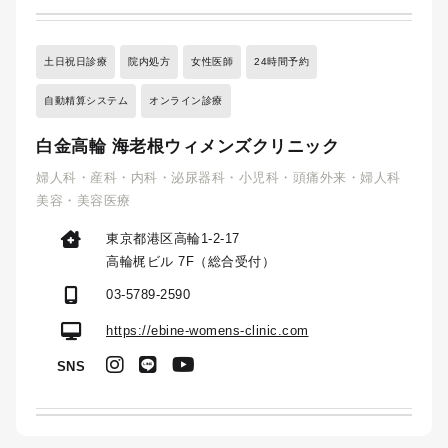
土日祝日診療
院内処方
女性医師
24時間予約
自動精算システム
オンライン診療
白金高輪 海老根ウィメンズクリニック
婦人科・産科・内科・泌尿器科・小児科・頭痛外来・婦人科
美容・美容医療
東京都港区高輪1-2-17
高輪梶ビル 7F（総合受付）
03-5789-2590
https://ebine-womens-clinic.com
SNS