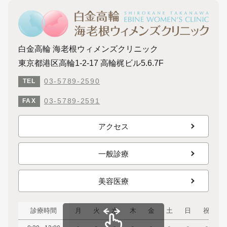
白金高輪 海老根ウィメンズクリニック
東京都港区高輪1-2-17 高輪梶ビル5.6.7F
03-5789-2590
TEL
03-5789-2591
FAX
アクセス
一般診療
美容医療
診療時間
月
火
水
木
金
土
日
祝