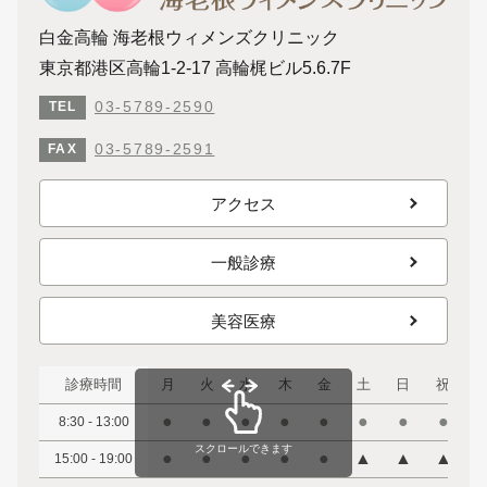
白金高輪 海老根ウィメンズクリニック
東京都港区高輪1-2-17 高輪梶ビル5.6.7F
03-5789-2590
TEL
03-5789-2591
FAX
アクセス
一般診療
美容医療
診療時間
月
火
水
木
金
土
日
祝
●
●
●
●
●
●
●
●
8:30 - 13:00
スクロールできます
●
●
●
●
●
▲
▲
▲
15:00 - 19:00