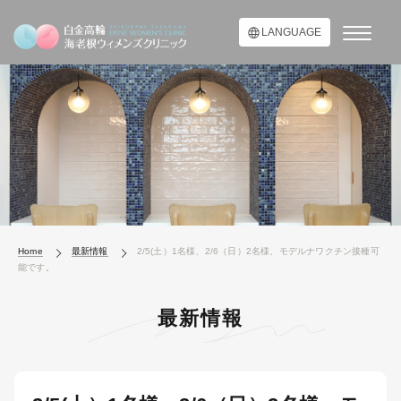
LANGUAGE
Home
最新情報
2/5(土）1名様、2/6（日）2名様、モデルナワクチン接種可
能です。
最新情報