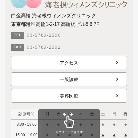
白金高輪 海老根ウィメンズクリニック
東京都港区高輪1-2-17 高輪梶ビル5.6.7F
03-5789-2590
TEL
03-5789-2591
FAX
アクセス
一般診療
美容医療
診療時間
月
火
水
木
金
土
日
祝
●
●
●
●
●
●
●
●
8:30 - 13:00
スクロールできます
●
●
●
●
●
▲
▲
▲
15:00 - 19:00