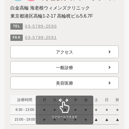
白金高輪 海老根ウィメンズクリニック
東京都港区高輪1-2-17 高輪梶ビル5.6.7F
03-5789-2590
TEL
03-5789-2591
FAX
アクセス
一般診療
美容医療
診療時間
月
火
水
木
金
土
日
祝
●
●
●
●
●
●
●
●
8:30 - 13:00
スクロールできます
●
●
●
●
●
▲
▲
▲
15:00 - 19:00