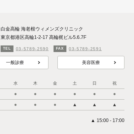
白金高輪 海老根ウィメンズクリニック
東京都港区高輪1-2-17 高輪梶ビル5.6.7F
03-5789-2590
03-5789-2591
TEL
FAX
一般診療
美容医療
水
木
金
土
日
祝
●
●
●
●
●
●
●
●
●
▲
▲
▲
▲ 15:00 - 17:00