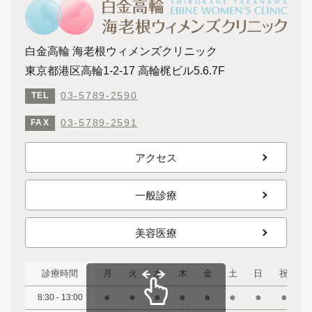
白金高輪 海老根ウィメンズクリニック
東京都港区高輪1-2-17 高輪梶ビル5.6.7F
03-5789-2590
TEL
03-5789-2591
FAX
アクセス
一般診療
美容医療
診療時間
月
火
水
木
金
土
日
祝
●
●
●
●
●
●
●
●
8:30 - 13:00