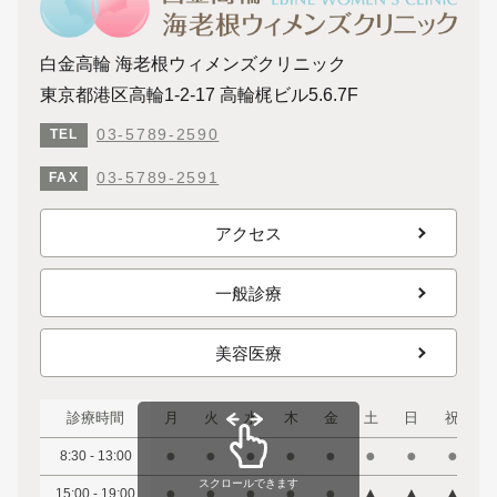
白金高輪 海老根ウィメンズクリニック
東京都港区高輪1-2-17 高輪梶ビル5.6.7F
03-5789-2590
TEL
03-5789-2591
FAX
アクセス
一般診療
美容医療
診療時間
月
火
水
木
金
土
日
祝
●
●
●
●
●
●
●
●
8:30 - 13:00
スクロールできます
●
●
●
●
●
▲
▲
▲
15:00 - 19:00