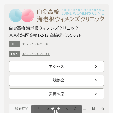
白金高輪 海老根ウィメンズクリニック
東京都港区高輪1-2-17 高輪梶ビル5.6.7F
03-5789-2590
TEL
03-5789-2591
FAX
アクセス
一般診療
美容医療
診療時間
月
火
水
木
金
土
日
祝