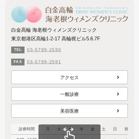
白金高輪 海老根ウィメンズクリニック
東京都港区高輪1-2-17 高輪梶ビル5.6.7F
03-5789-2590
TEL
03-5789-2591
FAX
アクセス
一般診療
美容医療
診療時間
月
火
水
木
金
土
日
祝